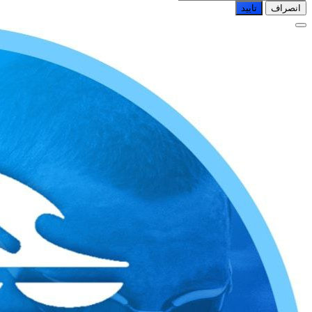
انصراف
تایید