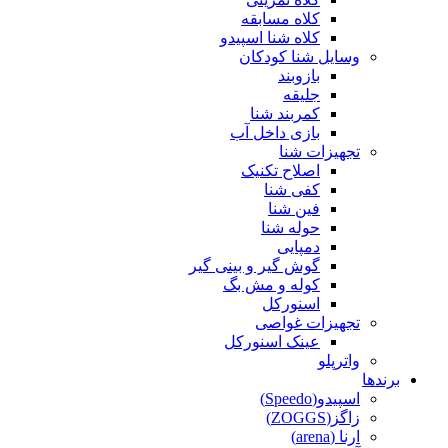
کلاه مسابقه
کلاه شنا اسپیدو
وسایل شنا کودکان
بازوبند
جلیقه
کمربند شنا
بازی داخل آب
تجهیزات شنا
اصلاح تکنیک
کفی شنا
فین شنا
حوله شنا
دمپایی
گوش گیر و بینی گیر
کوله و مش بگ
اسنورکل
تجهیزات غواصی
عینک اسنورکل
واترپلو
برندها
اسپیدو(Speedo)
زاگز(ZOGGS)
ارنا (arena)