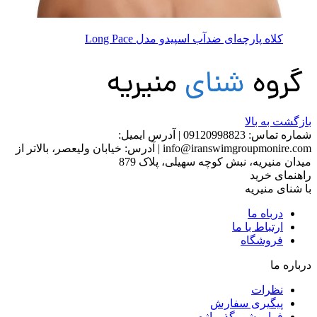
کلاه پارچه‌ای ضدآب اسپیدو مدل Long Pace
بازگشت به بالا
شماره تماس:
09120998823
|
آدرس ایمیل:
info@iranswimgroupmonire.com
|
آدرس: خیابان ولیعصر، بالاتر از
میدان منیریه، نبش کوچه سهیلی، پلاک 879
راهنمای خرید
با شنای منیریه
درباه ما
ارتباط با ما
فروشگاه
درباره ما
نظرات
پیگیری سفارش
فراموشی گذرواژه