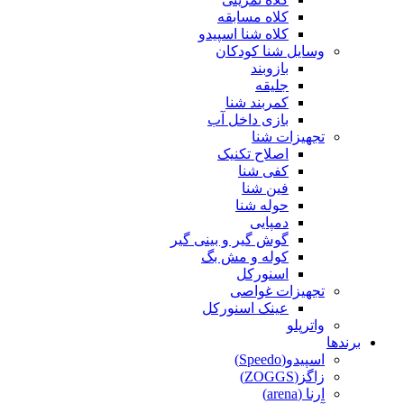
کلاه مسابقه
کلاه شنا اسپیدو
وسایل شنا کودکان
بازوبند
جلیقه
کمربند شنا
بازی داخل آب
تجهیزات شنا
اصلاح تکنیک
کفی شنا
فین شنا
حوله شنا
دمپایی
گوش گیر و بینی گیر
کوله و مش بگ
اسنورکل
تجهیزات غواصی
عینک اسنورکل
واترپلو
برندها
اسپیدو(Speedo)
زاگز(ZOGGS)
ارنا (arena)