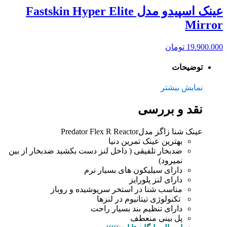
عینک اسپیدو مدل Fastskin Hyper Elite
Mirror
19.900.000
تومان
توضیحات
نمایش بیشتر
نقد و بررسی
عینک شنا زاگز مدلPredator Flex R Reactor
بهترین عینک تمرین دنیا
ضدبخار تلفیقی ( داخل لنز دست بکشید ضدبخار از بین
نمیرود)
دارای سيليكون های بسيار نرم
دارای لنز پلورایز
مناسب شنا در استخر سرپوشیده و روباز
تکنولوژی تیتانیوم در لنزها
دارای تنظیم بند بسیار راحت
پل بینی منعطف