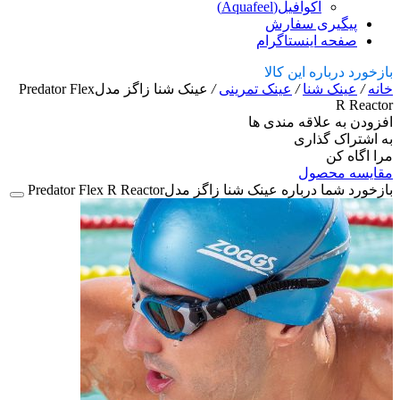
آکوافیل(Aquafeel)
پیگیری سفارش
صفحه اینستاگرام
بازخورد درباره این کالا
خانه
/
عینک شنا
/
عینک تمرینی
/
عینک شنا زاگز مدلPredator Flex
R Reactor
افزودن به علاقه مندی ها
به اشتراک گذاری
مرا اگاه کن
مقایسه محصول
بازخورد شما درباره عینک شنا زاگز مدلPredator Flex R Reactor