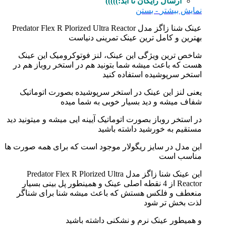
ارسال رایگان تا ابد:)))))
نمایش بیشتر
- بستن
عینک شنا زاگز مدل Predator Flex R Plorized Ultra Reactor
بهترین و کامل ترین عینک تمرینی دنیاست
شاخص ترین ویژگی این عینک، لنز فوتوکرومیک این عینک
هست که باعث میشه شما بتونید هم در استخر روباز هم در
استخر سرپوشیده استفاده کنید
یعنی لنز این عینک در استخر سرپوشیده بصورت اتوماتیک
شفاف میشه و دید بسیار خوبی به شما میده
در استخر روباز بصورت اتوماتیک آیینه ایی میشه و میتونید دید
مستقیم به خورشید داشته باشید
این مدل در سایز ریگولار موجود است که برای همه صورت ها
مناسب است
این عینک شنا زاگز مدل Predator Flex R Plorized Ultra
Reactor از 4 نقطه اصلی عینک و همینطور پل بینی بسیار
منعطف و فلکس هستش که باعث میشه شنا برای شناگر
لذت بخش تر شود
و همیطور عینک نرم و نشکنی داشته باشید