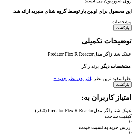
روی صورتتون می ایستد.
این محصول برای اولین بار توسط گروه شنای منیریه ارائه شد.
مشخصات
بازگشت
توضیحات تکمیلی
عینک شنا زاگز مدلPredator Flex R Reactor
مشخصات دیگر
برند
زاگز
نظرات
مفید ترین نظرات
افزودن نظر جدید +
بازگشت
امتیاز کاربران به:
عینک شنا زاگز مدلPredator Flex R Reactor
(0نفر)
کیفیت ساخت
0
ارزش خرید به نسبت قیمت
0