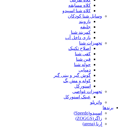
کلاه مسابقه
کلاه شنا اسپیدو
وسایل شنا کودکان
بازوبند
جلیقه
کمربند شنا
بازی داخل آب
تجهیزات شنا
اصلاح تکنیک
کفی شنا
فین شنا
حوله شنا
دمپایی
گوش گیر و بینی گیر
کوله و مش بگ
اسنورکل
تجهیزات غواصی
عینک اسنورکل
واترپلو
برندها
اسپیدو(Speedo)
زاگز(ZOGGS)
ارنا (arena)