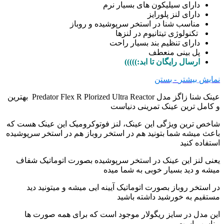
دارای سيليكون های بسيار نرم
دارای لنز پلورایز
مناسب شنا در استخر سرپوشیده و روباز
تکنولوژی تیتانیوم در لنزها
دارای تنظیم بند بسیار راحت
پل بینی منعطف
ارسال رایگان تا ابد:)))))
نمایش بیشتر
- بستن
عینک شنا زاگز مدل Predator Flex R Plorized Ultra Reactor بهترین
و کامل ترین عینک تمرینی دنیاست
شاخص ترین ویژگی این عینک، لنز فوتوکرومیک این عینک هست که
باعث میشه شما بتونید هم در استخر روباز هم در استخر سرپوشیده
استفاده کنید
یعنی لنز این عینک در استخر سرپوشیده بصورت اتوماتیک شفاف
میشه و دید بسیار خوبی به شما میده
در استخر روباز بصورت اتوماتیک آیینه ایی میشه و میتونید دید
مستقیم به خورشید داشته باشید
این مدل در سایز ریگولار موجود است که برای همه صورت ها
مناسب است