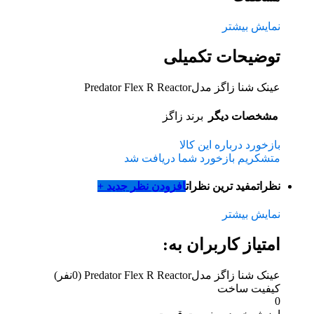
نمایش بیشتر
توضیحات تکمیلی
عینک شنا زاگز مدلPredator Flex R Reactor
مشخصات دیگر
برند
زاگز
بازخورد درباره این کالا
متشکریم بازخورد شما دریافت شد
نظرات
مفید ترین نظرات
افزودن نظر جدید +
نمایش بیشتر
امتیاز کاربران به:
عینک شنا زاگز مدلPredator Flex R Reactor
(0نفر)
کیفیت ساخت
0