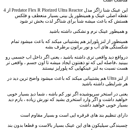
این عینک شنا زاگز مدل Predator Flex R Plorized Ultra Reactor از 4
نقطه اصلی عینک و همینطور پل بینی بسیار منعطف و فلکس
هستش که باعث میشه شنا برای شناگر لذت بخش تر شود
و همیطور عینک نرم و نشکنی داشته باشید
همینطور از لنز پلورایز هم پشتیبانی میکند که باعث میشود تمام
شکستگی های آب و نور براتون برطرف بشه
درواقع دید واقعی تری داشته باشید ، یعنی اگر داخل اب جسمی رو
ببینید ،فاصله ایی که تو ذهنتون ایجاد میشه تا اون جسم ، واقعی تر
هست نسبت به لنز عینکهایی که پلورایز نیستند
از لنز Ultra هم پشتیبانی میکند که باعث میشود واضح ترین دید در
هر شرایطی داشته باشید
یعنی در استخر سرپوشیده اگر نور کم باشه ، شما دیدِ بسیار خوبی
خواهید داشت و اگر وارد استخری بشید که نورش زیاده ، بازم دید
بسیار خوبی خواهید داشت
دارای تنظیم بند های قرقره ایی است و بسیار مقاوم است
چسبندگی سیلیکون های این عینک بسیار بالاست و قطعا بدون بند